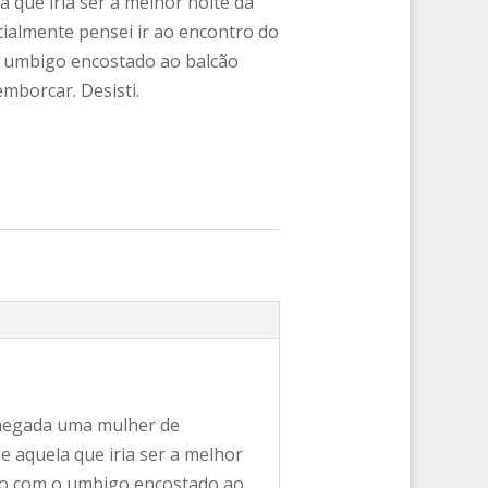
 que iria ser a melhor noite da
nicialmente pensei ir ao encontro do
 umbigo encostado ao balcão
emborcar. Desisti.
chegada uma mulher de
 aquela que iria ser a melhor
curo com o umbigo encostado ao