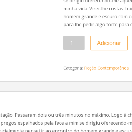
se dirigiu oferecendo-me aquela
minha vida. Virei-lhe costas. I
homem grande e escuro com o
para lhe pedir algo forte para 
Quantidade
Adicionar
Categoria:
Ficção Contemporânea
putação. Passaram dois ou três minutos no máximo. Logo à 
regos espalhados pela face a mim se dirigiu oferecendo-me
s. Inicialmente pensei ir ao encontro do homem grande e es