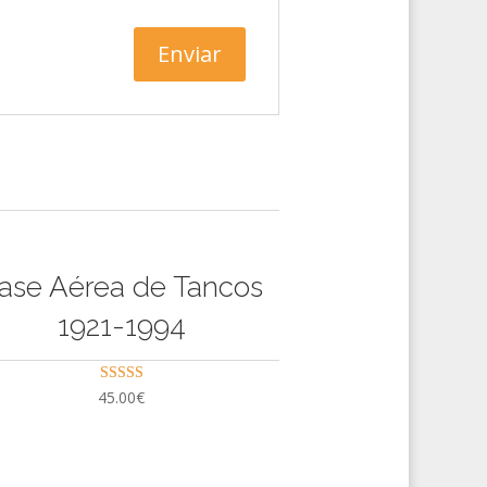
ase Aérea de Tancos
1921-1994
Avaliação
45.00
€
5.00
de 5