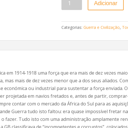
Adicionar
Categorias:
Guerra e Civilização
,
To
rica em 1914-1918 uma força que era mais de dez vezes mai
a, mas mais de dez vezes menor que a dos seus aliados. Co
 económica ou industrial para sustentar a força enviada. O
r projetada em navios fretados e, antes de partir, comprar
mpre contar com o mercado da África do Sul para as aquisiç
ande Guerra tudo isto faltou: era quase impossível fretar na
a o fazer. Tudo isto com uma administração amplamente reno
 GB classificava de “incompetentes e corruptos”, colocado