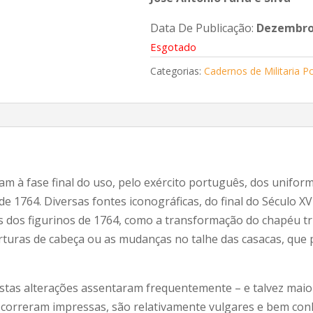
Data De Publicação:
Dezembro
Esgotado
Categorias:
Cadernos de Militaria P
m à fase final do uso, pelo exército português, dos unifor
 1764. Diversas fontes iconográficas, do final do Século XVII
vas dos figurinos de 1764, como a transformação do chapéu 
uras de cabeça ou as mudanças no talhe das casacas, que p
tas alterações assentaram frequentemente – e talvez maio
correram impressas, são relativamente vulgares e bem con