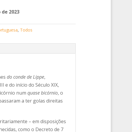
 de 2023
ortuguesa
,
Todos
mes
do conde de Lippe
,
I e do início do Século XIX,
tricórnio num
quase bicórnio
, o
assaram a ter golas direitas
ritariamente – em disposições
hecidas, como o Decreto de 7