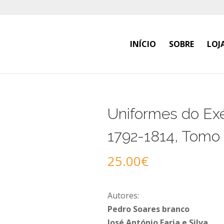
INÍCIO
SOBRE
LOJ
Uniformes do Exé
1792-1814, Tomo 
25.00
€
Autores:
Pedro Soares branco
José António Faria e Silva