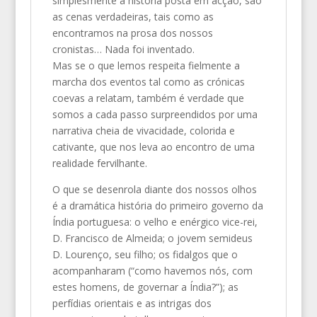
simplesmente a história posta em acção, são
as cenas verdadeiras, tais como as
encontramos na prosa dos nossos
cronistas… Nada foi inventado.
Mas se o que lemos respeita fielmente a
marcha dos eventos tal como as crónicas
coevas a relatam, também é verdade que
somos a cada passo surpreendidos por uma
narrativa cheia de vivacidade, colorida e
cativante, que nos leva ao encontro de uma
realidade fervilhante.
O que se desenrola diante dos nossos olhos
é a dramática história do primeiro governo da
Índia portuguesa: o velho e enérgico vice-rei,
D. Francisco de Almeida; o jovem semideus
D. Lourenço, seu filho; os fidalgos que o
acompanharam (“como havemos nós, com
estes homens, de governar a Índia?”); as
perfídias orientais e as intrigas dos