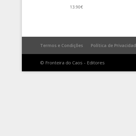
13.90
€
Termos e Condições
Política de Privacida
© Fronteira do Caos - Editores