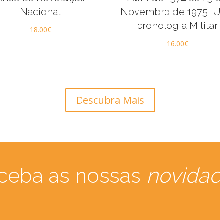
Nacional
Novembro de 1975, 
cronologia Militar
18.00
€
16.00
€
Descubra Mais
ceba as nossas
novida