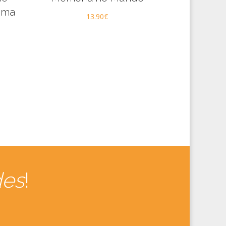
Uma
13.90
€
des
!