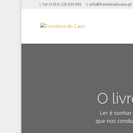
Tel: (+351) 225 025 005
info@fronteiradocaos.pt
O liv
Ler é sonhar
que nos conduz