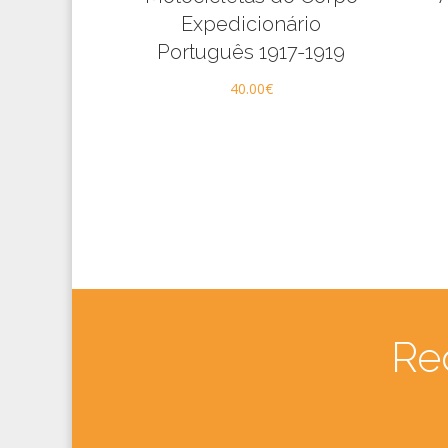
Expedicionário
Português 1917-1919
40.00
€
Re