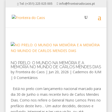
Tel: (+351) 225 025 005
info@fronteiradocaos.pt
NO PRELO: O MUNDO NA MEMÓRIA E A
MEMÓRIA NO MUNDO DE CARLOS MENDES DIAS
by
Fronteira do Caos
|
Jun 20, 2026
|
Cadernos do IUM
|
0 Comentários
Está no prelo com lançamento nacional marcado para
dia 30 de Junho o mais recente livro de Carlos Mendes
Dias. Como nos refere o General Nuno Lemos Pires no
prefácio deste livro… Um autor decidido, decisivo e
profundo. Interpretar e ter uma visão, ou até...