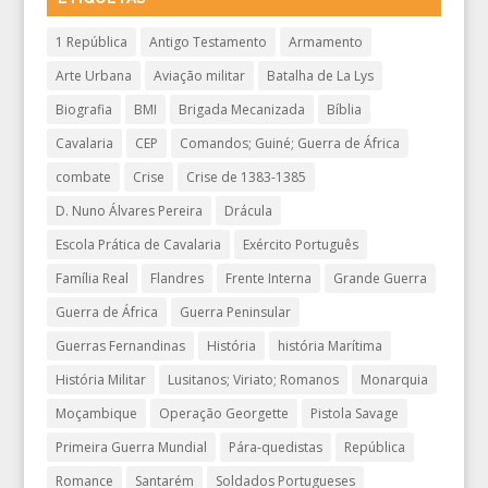
1 República
Antigo Testamento
Armamento
Arte Urbana
Aviação militar
Batalha de La Lys
Biografia
BMI
Brigada Mecanizada
Bíblia
Cavalaria
CEP
Comandos; Guiné; Guerra de África
combate
Crise
Crise de 1383-1385
D. Nuno Álvares Pereira
Drácula
Escola Prática de Cavalaria
Exército Português
Família Real
Flandres
Frente Interna
Grande Guerra
Guerra de África
Guerra Peninsular
Guerras Fernandinas
História
história Marítima
História Militar
Lusitanos; Viriato; Romanos
Monarquia
Moçambique
Operação Georgette
Pistola Savage
Primeira Guerra Mundial
Pára-quedistas
República
Romance
Santarém
Soldados Portugueses