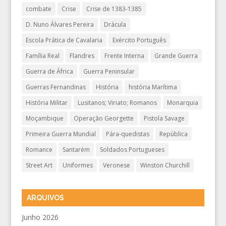
combate
Crise
Crise de 1383-1385
D. Nuno Álvares Pereira
Drácula
Escola Prática de Cavalaria
Exército Português
Família Real
Flandres
Frente Interna
Grande Guerra
Guerra de África
Guerra Peninsular
Guerras Fernandinas
História
história Marítima
História Militar
Lusitanos; Viriato; Romanos
Monarquia
Moçambique
Operação Georgette
Pistola Savage
Primeira Guerra Mundial
Pára-quedistas
República
Romance
Santarém
Soldados Portugueses
Street Art
Uniformes
Veronese
Winston Churchill
ARQUIVOS
Junho 2026