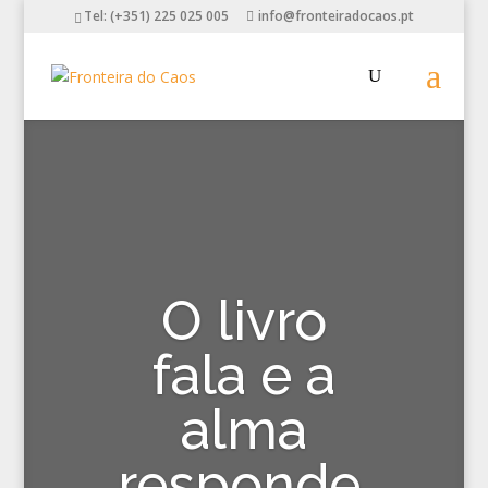
Tel: (+351) 225 025 005
info@fronteiradocaos.pt
O livro
fala e a
alma
responde.