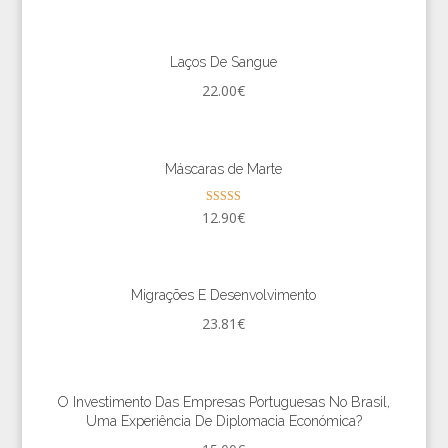
Laços De Sangue
22.00
€
Máscaras de Marte
Avaliação
12.90
€
5.00
de 5
Migrações E Desenvolvimento
23.81
€
O Investimento Das Empresas Portuguesas No Brasil,
Uma Experiência De Diplomacia Económica?