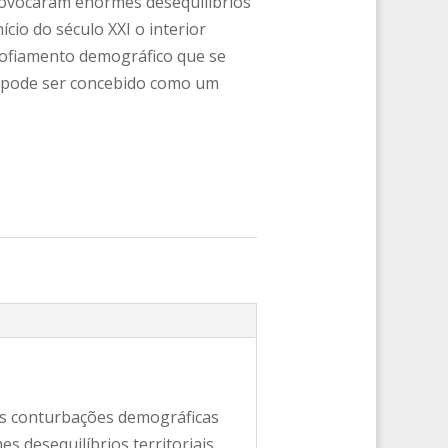
rovocaram enormes desequilíbrios
nício do século XXI o interior
trofiamento demográfico que se
ão pode ser concebido como um
as conturbações demográficas
 desequilíbrios territoriais