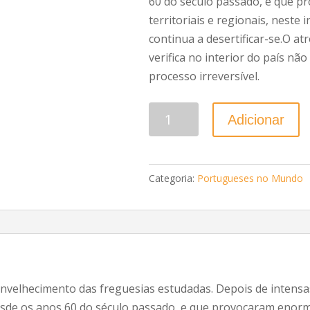
60 do século passado, e que p
territoriais e regionais, neste i
continua a desertificar-se.O a
verifica no interior do país n
processo irreversível.
Quantidade
Adicionar
Categoria:
Portugueses no Mundo
envelhecimento das freguesias estudadas. Depois de intens
sde os anos 60 do século passado, e que provocaram enormes