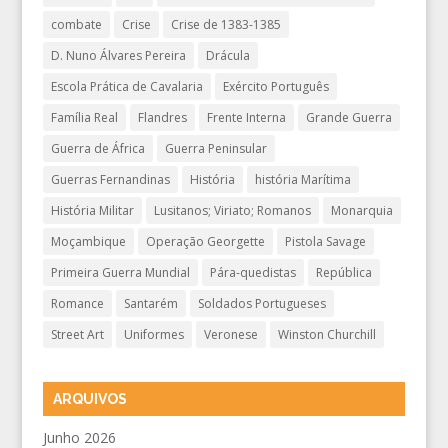
combate
Crise
Crise de 1383-1385
D. Nuno Álvares Pereira
Drácula
Escola Prática de Cavalaria
Exército Português
Família Real
Flandres
Frente Interna
Grande Guerra
Guerra de África
Guerra Peninsular
Guerras Fernandinas
História
história Marítima
História Militar
Lusitanos; Viriato; Romanos
Monarquia
Moçambique
Operação Georgette
Pistola Savage
Primeira Guerra Mundial
Pára-quedistas
República
Romance
Santarém
Soldados Portugueses
Street Art
Uniformes
Veronese
Winston Churchill
ARQUIVOS
Junho 2026