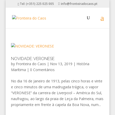
Tel: (+351) 225 025 005
info@fronteiradocaos.pt
NOVIDADE: VERONESE
by
Fronteira do Caos
|
Nov 13, 2019
|
História
Marítima
|
0 Comentários
No dia 16 de Janeiro de 1913, pelas cinco horas e vinte
e cinco minutos de uma madrugada trágica, o vapor
“VERONESE” da carreira de Liverpool – América do Sul,
naufragou, ao largo da praia de Leça da Palmeira, mais
propriamente em frente à capela da Boa Nova, num...