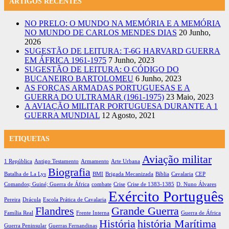
ARTIGOS RECENTES
NO PRELO: O MUNDO NA MEMÓRIA E A MEMÓRIA
NO MUNDO DE CARLOS MENDES DIAS
20 Junho,
2026
SUGESTÃO DE LEITURA: T-6G HARVARD GUERRA
EM ÁFRICA 1961-1975
7 Junho, 2023
SUGESTÃO DE LEITURA: O CÓDIGO DO
BUCANEIRO BARTOLOMEU
6 Junho, 2023
AS FORÇAS ARMADAS PORTUGUESAS E A
GUERRA DO ULTRAMAR (1961-1975)
23 Maio, 2023
A AVIAÇÃO MILITAR PORTUGUESA DURANTE A 1
GUERRA MUNDIAL
12 Agosto, 2021
ETIQUETAS
Aviação militar
1 República
Antigo Testamento
Armamento
Arte Urbana
Biografia
Batalha de La Lys
BMI
Brigada Mecanizada
Bíblia
Cavalaria
CEP
Comandos; Guiné; Guerra de África
combate
Crise
Crise de 1383-1385
D. Nuno Álvares
Exército Português
Pereira
Drácula
Escola Prática de Cavalaria
Flandres
Grande Guerra
Família Real
Frente Interna
Guerra de África
História
história Marítima
Guerra Peninsular
Guerras Fernandinas