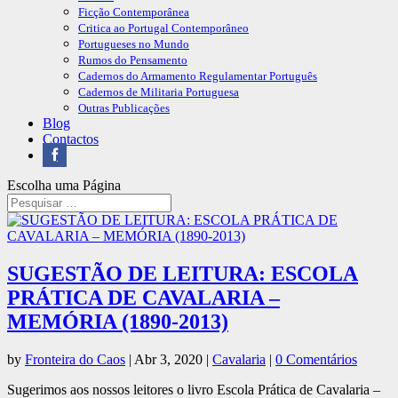
Ficção Contemporânea
Critica ao Portugal Contemporâneo
Portugueses no Mundo
Rumos do Pensamento
Cadernos do Armamento Regulamentar Português
Cadernos de Militaria Portuguesa
Outras Publicações
Blog
Contactos
Escolha uma Página
SUGESTÃO DE LEITURA: ESCOLA
PRÁTICA DE CAVALARIA –
MEMÓRIA (1890-2013)
by
Fronteira do Caos
|
Abr 3, 2020
|
Cavalaria
|
0 Comentários
Sugerimos aos nossos leitores o livro Escola Prática de Cavalaria –