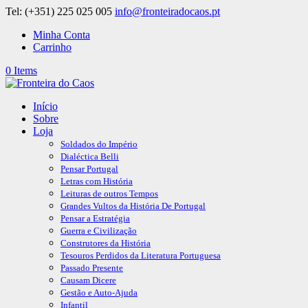
Tel: (+351) 225 025 005
info@fronteiradocaos.pt
Minha Conta
Carrinho
0 Items
Início
Sobre
Loja
Soldados do Império
Dialéctica Belli
Pensar Portugal
Letras com História
Leituras de outros Tempos
Grandes Vultos da História De Portugal
Pensar a Estratégia
Guerra e Civilização
Construtores da História
Tesouros Perdidos da Literatura Portuguesa
Passado Presente
Causam Dicere
Gestão e Auto-Ajuda
Infantil