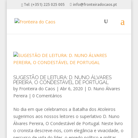
Tel: (+351) 225 025 005
info@fronteiradocaos.pt
SUGESTÃO DE LEITURA: D. NUNO ÁLVARES
PEREIRA, O CONDESTÁVEL DE PORTUGAL
by
Fronteira do Caos
|
Abr 6, 2020
|
D. Nuno Álvares
Pereira
|
0 Comentários
No dia em que celebramos a Batalha dos Atoleiros
sugerimos aos nossos leitores o superlativo D. Nuno
Álvares Pereira, O Condestável de Portugal. Neste livro
o cronista descreve-nos, com elegância e vivacidade, o
percurso de vida do líder, o enredo político e militar...