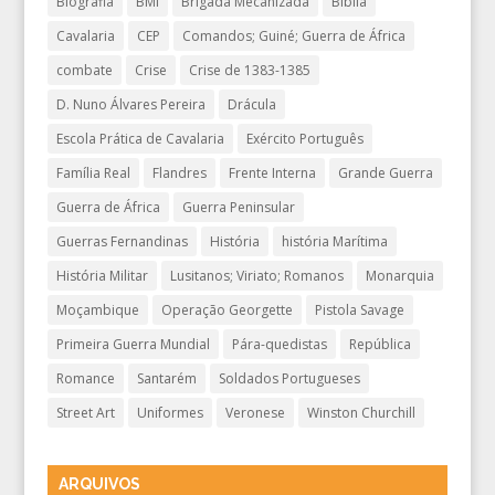
Biografia
BMI
Brigada Mecanizada
Bíblia
Cavalaria
CEP
Comandos; Guiné; Guerra de África
combate
Crise
Crise de 1383-1385
D. Nuno Álvares Pereira
Drácula
Escola Prática de Cavalaria
Exército Português
Família Real
Flandres
Frente Interna
Grande Guerra
Guerra de África
Guerra Peninsular
Guerras Fernandinas
História
história Marítima
História Militar
Lusitanos; Viriato; Romanos
Monarquia
Moçambique
Operação Georgette
Pistola Savage
Primeira Guerra Mundial
Pára-quedistas
República
Romance
Santarém
Soldados Portugueses
Street Art
Uniformes
Veronese
Winston Churchill
ARQUIVOS