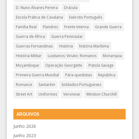
D. Nuno Álvares Pereira
Drácula
Escola Prática de Cavalaria
Exército Português
Família Real
Flandres
Frente Interna
Grande Guerra
Guerra de África
Guerra Peninsular
Guerras Fernandinas
História
história Marítima
História Militar
Lusitanos; Viriato; Romanos
Monarquia
Moçambique
Operação Georgette
Pistola Savage
Primeira Guerra Mundial
Pára-quedistas
República
Romance
Santarém
Soldados Portugueses
Street Art
Uniformes
Veronese
Winston Churchill
ARQUIVOS
Junho 2026
Junho 2023