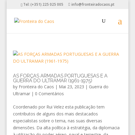
Tel: (+351) 225 025 005
info@fronteiradocaos.pt
AS FORÇAS ARMADAS PORTUGUESAS E A
GUERRA DO ULTRAMAR (1961-1975)
by
Fronteira do Caos
|
Mai 23, 2023
|
Guerra do
Ultramar
|
0 Comentários
Coordenado por Rui Velez esta publicação tem
contributos de alguns dos mais destacados
especialistas sobre o tema, nas suas diversas
dimensões. Da alta política à estratégia, da diplomacia
à utilização do poder aéreo, naval e terrestre, da