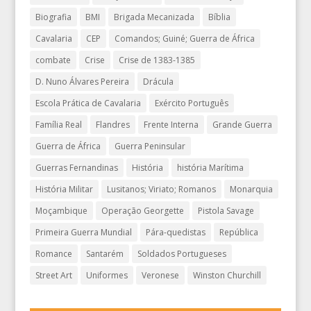
Biografia
BMI
Brigada Mecanizada
Bíblia
Cavalaria
CEP
Comandos; Guiné; Guerra de África
combate
Crise
Crise de 1383-1385
D. Nuno Álvares Pereira
Drácula
Escola Prática de Cavalaria
Exército Português
Família Real
Flandres
Frente Interna
Grande Guerra
Guerra de África
Guerra Peninsular
Guerras Fernandinas
História
história Marítima
História Militar
Lusitanos; Viriato; Romanos
Monarquia
Moçambique
Operação Georgette
Pistola Savage
Primeira Guerra Mundial
Pára-quedistas
República
Romance
Santarém
Soldados Portugueses
Street Art
Uniformes
Veronese
Winston Churchill