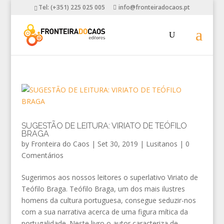
Tel: (+351) 225 025 005
info@fronteiradocaos.pt
SUGESTÃO DE LEITURA: VIRIATO DE TEÓFILO
BRAGA
by
Fronteira do Caos
|
Set 30, 2019
|
Lusitanos
|
0
Comentários
Sugerimos aos nossos leitores o superlativo Viriato de
Teófilo Braga. Teófilo Braga, um dos mais ilustres
homens da cultura portuguesa, consegue seduzir-nos
com a sua narrativa acerca de uma figura mítica da
portugalidade. Neste livro o autor caracteriza de