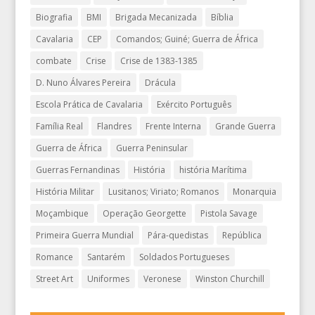
Biografia
BMI
Brigada Mecanizada
Bíblia
Cavalaria
CEP
Comandos; Guiné; Guerra de África
combate
Crise
Crise de 1383-1385
D. Nuno Álvares Pereira
Drácula
Escola Prática de Cavalaria
Exército Português
Família Real
Flandres
Frente Interna
Grande Guerra
Guerra de África
Guerra Peninsular
Guerras Fernandinas
História
história Marítima
História Militar
Lusitanos; Viriato; Romanos
Monarquia
Moçambique
Operação Georgette
Pistola Savage
Primeira Guerra Mundial
Pára-quedistas
República
Romance
Santarém
Soldados Portugueses
Street Art
Uniformes
Veronese
Winston Churchill