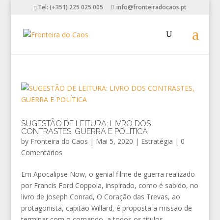
Tel: (+351) 225 025 005
info@fronteiradocaos.pt
SUGESTÃO DE LEITURA: LIVRO DOS
CONTRASTES, GUERRA E POLÍTICA
by
Fronteira do Caos
|
Mai 5, 2020
|
Estratégia
|
0
Comentários
Em Apocalipse Now, o genial filme de guerra realizado
por Francis Ford Coppola, inspirado, como é sabido, no
livro de Joseph Conrad, O Coração das Trevas, ao
protagonista, capitão Willard, é proposta a missão de
terminar com o comando, a todos os títulos,