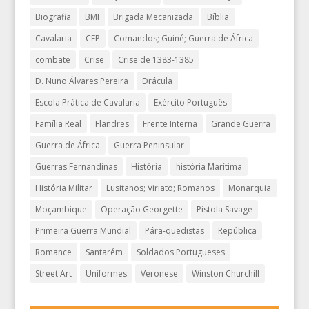
Biografia
BMI
Brigada Mecanizada
Bíblia
Cavalaria
CEP
Comandos; Guiné; Guerra de África
combate
Crise
Crise de 1383-1385
D. Nuno Álvares Pereira
Drácula
Escola Prática de Cavalaria
Exército Português
Família Real
Flandres
Frente Interna
Grande Guerra
Guerra de África
Guerra Peninsular
Guerras Fernandinas
História
história Marítima
História Militar
Lusitanos; Viriato; Romanos
Monarquia
Moçambique
Operação Georgette
Pistola Savage
Primeira Guerra Mundial
Pára-quedistas
República
Romance
Santarém
Soldados Portugueses
Street Art
Uniformes
Veronese
Winston Churchill