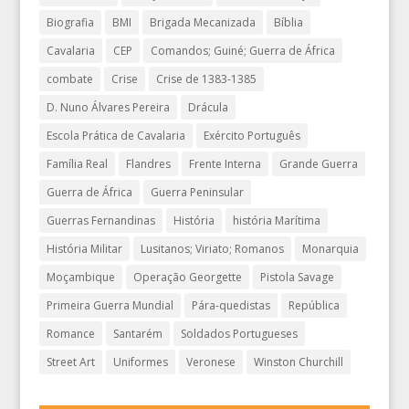
Biografia
BMI
Brigada Mecanizada
Bíblia
Cavalaria
CEP
Comandos; Guiné; Guerra de África
combate
Crise
Crise de 1383-1385
D. Nuno Álvares Pereira
Drácula
Escola Prática de Cavalaria
Exército Português
Família Real
Flandres
Frente Interna
Grande Guerra
Guerra de África
Guerra Peninsular
Guerras Fernandinas
História
história Marítima
História Militar
Lusitanos; Viriato; Romanos
Monarquia
Moçambique
Operação Georgette
Pistola Savage
Primeira Guerra Mundial
Pára-quedistas
República
Romance
Santarém
Soldados Portugueses
Street Art
Uniformes
Veronese
Winston Churchill