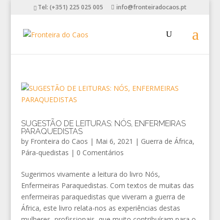
Tel: (+351) 225 025 005
info@fronteiradocaos.pt
SUGESTÃO DE LEITURAS: NÓS, ENFERMEIRAS
PARAQUEDISTAS
by
Fronteira do Caos
|
Mai 6, 2021
|
Guerra de África
,
Pára-quedistas
|
0 Comentários
Sugerimos vivamente a leitura do livro Nós,
Enfermeiras Paraquedistas. Com textos de muitas das
enfermeiras paraquedistas que viveram a guerra de
África, este livro relata-nos as experiências destas
mulheres, profissionais, que muito contribuíram para o