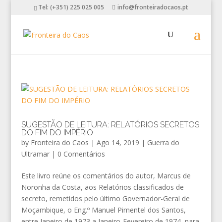
Tel: (+351) 225 025 005
info@fronteiradocaos.pt
SUGESTÃO DE LEITURA: RELATÓRIOS SECRETOS
DO FIM DO IMPÉRIO
by
Fronteira do Caos
|
Ago 14, 2019
|
Guerra do
Ultramar
|
0 Comentários
Este livro reúne os comentários do autor, Marcus de
Noronha da Costa, aos Relatórios classificados de
secreto, remetidos pelo último Governador-Geral de
Moçambique, o Eng.º Manuel Pimentel dos Santos,
entre Janeiro de 1973 a Janeiro-Fevereiro de 1974, para