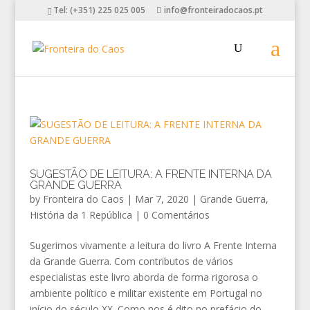
Tel: (+351) 225 025 005
info@fronteiradocaos.pt
SUGESTÃO DE LEITURA: A FRENTE INTERNA DA
GRANDE GUERRA
by
Fronteira do Caos
|
Mar 7, 2020
|
Grande Guerra
,
História da 1 República
|
0 Comentários
Sugerimos vivamente a leitura do livro A Frente Interna
da Grande Guerra. Com contributos de vários
especialistas este livro aborda de forma rigorosa o
ambiente político e militar existente em Portugal no
início do século XX. Como nos é dito no prefácio do