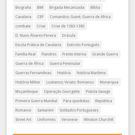
Biografia
BMI
Brigada Mecanizada
Bíblia
Cavalaria
CEP
Comandos; Guiné; Guerra de África
combate
Crise
Crise de 1383-1385
D. Nuno Álvares Pereira
Drácula
Escola Prática de Cavalaria
Exército Português
Família Real
Flandres
Frente Interna
Grande Guerra
Guerra de África
Guerra Peninsular
Guerras Fernandinas
História
história Marítima
História Militar
Lusitanos; Viriato; Romanos
Monarquia
Moçambique
Operação Georgette
Pistola Savage
Primeira Guerra Mundial
Pára-quedistas
República
Romance
Santarém
Soldados Portugueses
Street Art
Uniformes
Veronese
Winston Churchill