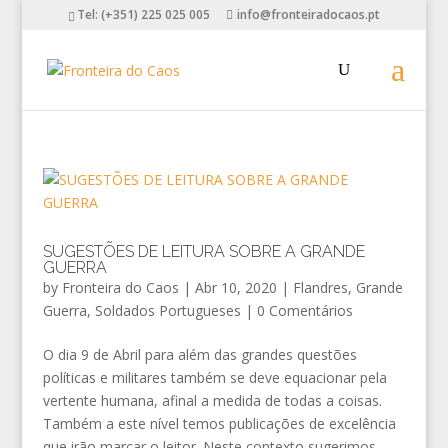
Tel: (+351) 225 025 005
info@fronteiradocaos.pt
SUGESTÕES DE LEITURA SOBRE A GRANDE
GUERRA
by
Fronteira do Caos
|
Abr 10, 2020
|
Flandres
,
Grande
Guerra
,
Soldados Portugueses
|
0 Comentários
O dia 9 de Abril para além das grandes questões
políticas e militares também se deve equacionar pela
vertente humana, afinal a medida de todas a coisas.
Também a este nível temos publicações de excelência
que irão marcar o leitor. Neste contexto sugerimos