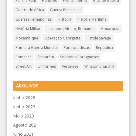
Família Real
Flandres
Frente Interna
Grande Guerra
Guerra de África
Guerra Peninsular
Guerras Fernandinas
História
história Marítima
História Militar
Lusitanos; Viriato; Romanos
Monarquia
Moçambique
Operação Georgette
Pistola Savage
Primeira Guerra Mundial
Pára-quedistas
República
Romance
Santarém
Soldados Portugueses
Street Art
Uniformes
Veronese
Winston Churchill
ARQUIVOS
Junho 2026
Junho 2023
Maio 2023
Agosto 2021
Julho 2021