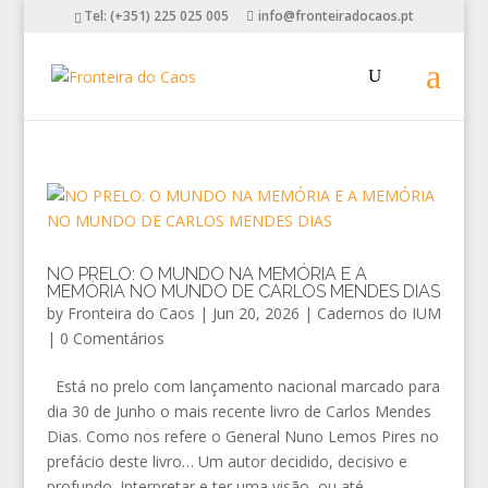
Tel: (+351) 225 025 005
info@fronteiradocaos.pt
NO PRELO: O MUNDO NA MEMÓRIA E A
MEMÓRIA NO MUNDO DE CARLOS MENDES DIAS
by
Fronteira do Caos
|
Jun 20, 2026
|
Cadernos do IUM
|
0 Comentários
Está no prelo com lançamento nacional marcado para
dia 30 de Junho o mais recente livro de Carlos Mendes
Dias. Como nos refere o General Nuno Lemos Pires no
prefácio deste livro… Um autor decidido, decisivo e
profundo. Interpretar e ter uma visão, ou até...