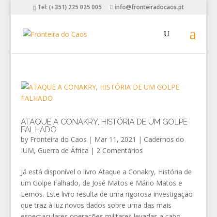
Tel: (+351) 225 025 005
info@fronteiradocaos.pt
ATAQUE A CONAKRY, HISTÓRIA DE UM GOLPE
FALHADO
by
Fronteira do Caos
|
Mar 11, 2021
|
Cadernos do
IUM
,
Guerra de África
|
2 Comentários
Já está disponível o livro Ataque a Conakry, História de
um Golpe Falhado, de José Matos e Mário Matos e
Lemos. Este livro resulta de uma rigorosa investigação
que traz à luz novos dados sobre uma das mais
espectaculares operações militares levadas a cabo