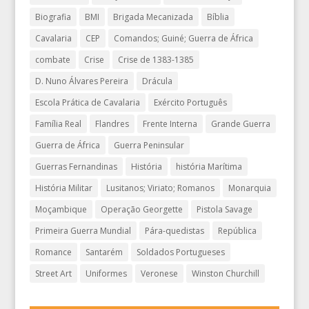
Biografia
BMI
Brigada Mecanizada
Bíblia
Cavalaria
CEP
Comandos; Guiné; Guerra de África
combate
Crise
Crise de 1383-1385
D. Nuno Álvares Pereira
Drácula
Escola Prática de Cavalaria
Exército Português
Família Real
Flandres
Frente Interna
Grande Guerra
Guerra de África
Guerra Peninsular
Guerras Fernandinas
História
história Marítima
História Militar
Lusitanos; Viriato; Romanos
Monarquia
Moçambique
Operação Georgette
Pistola Savage
Primeira Guerra Mundial
Pára-quedistas
República
Romance
Santarém
Soldados Portugueses
Street Art
Uniformes
Veronese
Winston Churchill