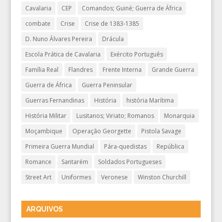
Cavalaria
CEP
Comandos; Guiné; Guerra de África
combate
Crise
Crise de 1383-1385
D. Nuno Álvares Pereira
Drácula
Escola Prática de Cavalaria
Exército Português
Família Real
Flandres
Frente Interna
Grande Guerra
Guerra de África
Guerra Peninsular
Guerras Fernandinas
História
história Marítima
História Militar
Lusitanos; Viriato; Romanos
Monarquia
Moçambique
Operação Georgette
Pistola Savage
Primeira Guerra Mundial
Pára-quedistas
República
Romance
Santarém
Soldados Portugueses
Street Art
Uniformes
Veronese
Winston Churchill
ARQUIVOS