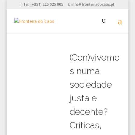
Tel: (+351) 225 025 005
info@fronteiradocaos.pt
(Con)vivemo
s numa
sociedade
justa e
decente?
Críticas,