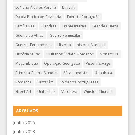
D. Nuno Álvares Pereira
Drácula
Escola Prática de Cavalaria
Exército Português
Família Real
Flandres
Frente Interna
Grande Guerra
Guerra de África
Guerra Peninsular
Guerras Fernandinas
História
história Marítima
História Militar
Lusitanos; Viriato; Romanos
Monarquia
Moçambique
Operação Georgette
Pistola Savage
Primeira Guerra Mundial
Pára-quedistas
República
Romance
Santarém
Soldados Portugueses
Street Art
Uniformes
Veronese
Winston Churchill
ARQUIVOS
Junho 2026
Junho 2023