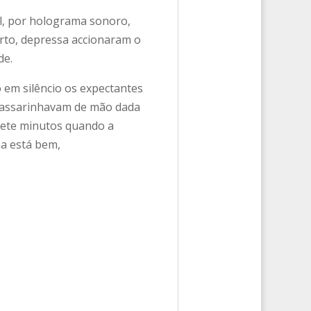
al, por holograma sonoro,
arto, depressa accionaram o
de.
 em silêncio os expectantes
 passarinhavam de mão dada
 sete minutos quando a
ha está bem,