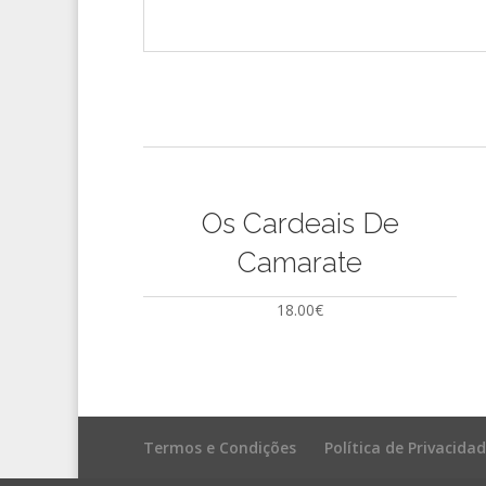
Os Cardeais De
Camarate
18.00
€
Termos e Condições
Política de Privacida