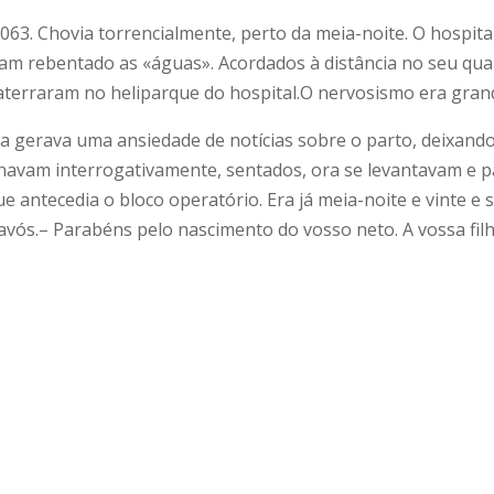
063. Chovia torrencialmente, perto da meia-noite. O hospit
viam rebentado as «águas». Acordados à distância no seu qu
aterraram no heliparque do hospital.O nervosismo era gran
 gerava uma ansiedade de notícias sobre o parto, deixando
olhavam interrogativamente, sentados, ora se levantavam e
e antecedia o bloco operatório. Era já meia-noite e vinte e
avós.– Parabéns pelo nascimento do vosso neto. A vossa fil