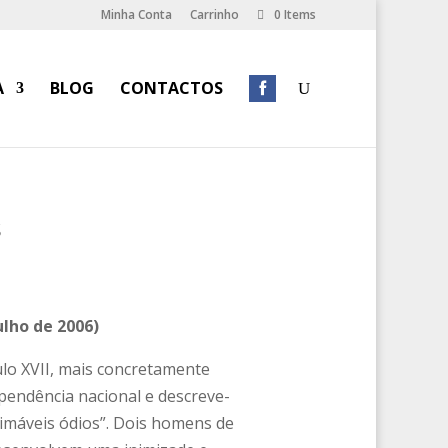
Minha Conta
Carrinho
0 Items
A
BLOG
CONTACTOS
s
lho de 2006)
ulo XVII, mais concretamente
pendência nacional e descreve-
timáveis ódios”. Dois homens de