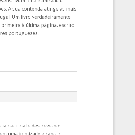
esenvolvem uma inimizade e
es. A sua contenda atinge as mais
tugal. Um livro verdadeiramente
 primeira à última página, escrito
ores portugueses.
cia nacional e descreve-nos
vem uma inimizade e rancor