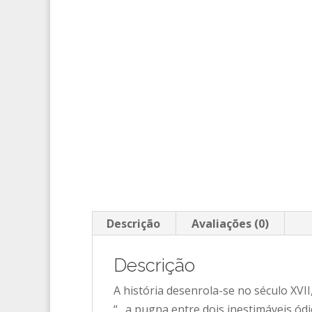
Descrição
Avaliações (0)
Descrição
A história desenrola-se no século XV
“…a pugna entre dois inestimáveis ód