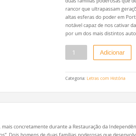
duas famílias poderosas que d
rancor que ultrapassam geraçõ
altas esferas do poder em Por
notável capaz de nos cativar da
por um dos mais distintos aut
Quantidade
Adicionar
Categoria:
Letras com História
II, mais concretamente durante a Restauração da Independên
ios”. Dois homens de duas famílias poderosas que desenvol