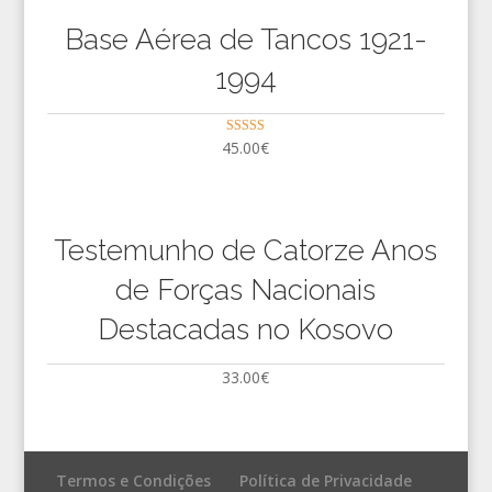
Base Aérea de Tancos 1921-
1994
Avaliação
45.00
€
5.00
de 5
Testemunho de Catorze Anos
de Forças Nacionais
Destacadas no Kosovo
33.00
€
Termos e Condições
Política de Privacidade