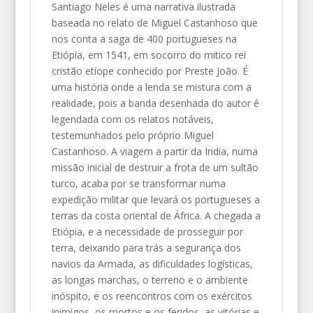
Santiago Neles é uma narrativa ilustrada
baseada no relato de Miguel Castanhoso que
nos conta a saga de 400 portugueses na
Etiópia, em 1541, em socorro do mitico rei
cristão etíope conhecido por Preste João. É
uma história onde a lenda se mistura com a
realidade, pois a banda desenhada do autor é
legendada com os relatos notáveis,
testemunhados pelo próprio Miguel
Castanhoso. A viagem a partir da India, numa
missão inicial de destruir a frota de um sultão
turco, acaba por se transformar numa
expedição militar que levará os portugueses a
terras da costa oriental de África. A chegada a
Etiópia, e a necessidade de prosseguir por
terra, deixando para trás a segurança dos
navios da Armada, as dificuldades logísticas,
as longas marchas, o terreno e o ambiente
inóspito, e os reencontros com os exércitos
inimigos, os mortos e os feridos, as vitórias e