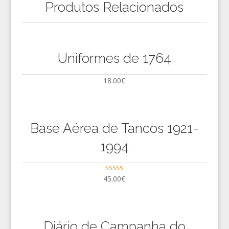
Produtos Relacionados
Uniformes de 1764
18.00
€
Base Aérea de Tancos 1921-
1994
Avaliação
45.00
€
5.00
de 5
Diário de Campanha do