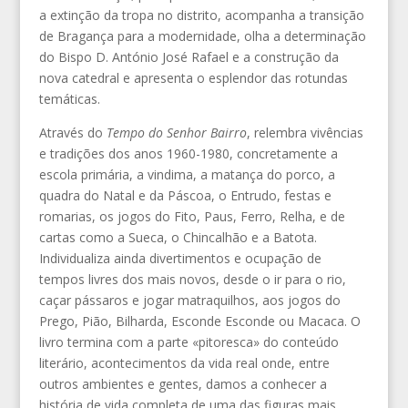
a extinção da tropa no distrito, acompanha a transição
de Bragança para a modernidade, olha a determinação
do Bispo D. António José Rafael e a construção da
nova catedral e apresenta o esplendor das rotundas
temáticas.
Através do
Tempo do Senhor Bairro
, relembra vivências
e tradições dos anos 1960-1980, concretamente a
escola primária, a vindima, a matança do porco, a
quadra do Natal e da Páscoa, o Entrudo, festas e
romarias, os jogos do Fito, Paus, Ferro, Relha, e de
cartas como a Sueca, o Chincalhão e a Batota.
Individualiza ainda divertimentos e ocupação de
tempos livres dos mais novos, desde o ir para o rio,
caçar pássaros e jogar matraquilhos, aos jogos do
Prego, Pião, Bilharda, Esconde Esconde ou Macaca. O
livro termina com a parte «pitoresca» do conteúdo
literário, acontecimentos da vida real onde, entre
outros ambientes e gentes, damos a conhecer a
história de vida completa de uma das figuras mais