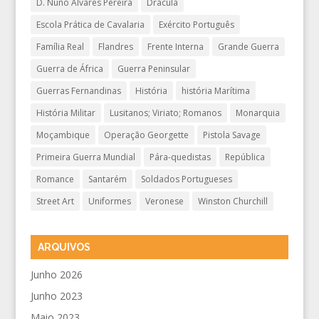
D. Nuno Álvares Pereira
Drácula
Escola Prática de Cavalaria
Exército Português
Família Real
Flandres
Frente Interna
Grande Guerra
Guerra de África
Guerra Peninsular
Guerras Fernandinas
História
história Marítima
História Militar
Lusitanos; Viriato; Romanos
Monarquia
Moçambique
Operação Georgette
Pistola Savage
Primeira Guerra Mundial
Pára-quedistas
República
Romance
Santarém
Soldados Portugueses
Street Art
Uniformes
Veronese
Winston Churchill
ARQUIVOS
Junho 2026
Junho 2023
Maio 2023