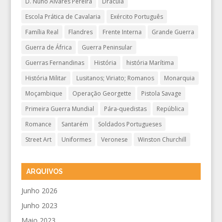
D. Nuno Álvares Pereira
Drácula
Escola Prática de Cavalaria
Exército Português
Família Real
Flandres
Frente Interna
Grande Guerra
Guerra de África
Guerra Peninsular
Guerras Fernandinas
História
história Marítima
História Militar
Lusitanos; Viriato; Romanos
Monarquia
Moçambique
Operação Georgette
Pistola Savage
Primeira Guerra Mundial
Pára-quedistas
República
Romance
Santarém
Soldados Portugueses
Street Art
Uniformes
Veronese
Winston Churchill
ARQUIVOS
Junho 2026
Junho 2023
Maio 2023