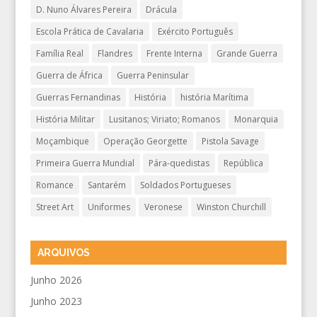
D. Nuno Álvares Pereira
Drácula
Escola Prática de Cavalaria
Exército Português
Família Real
Flandres
Frente Interna
Grande Guerra
Guerra de África
Guerra Peninsular
Guerras Fernandinas
História
história Marítima
História Militar
Lusitanos; Viriato; Romanos
Monarquia
Moçambique
Operação Georgette
Pistola Savage
Primeira Guerra Mundial
Pára-quedistas
República
Romance
Santarém
Soldados Portugueses
Street Art
Uniformes
Veronese
Winston Churchill
ARQUIVOS
Junho 2026
Junho 2023