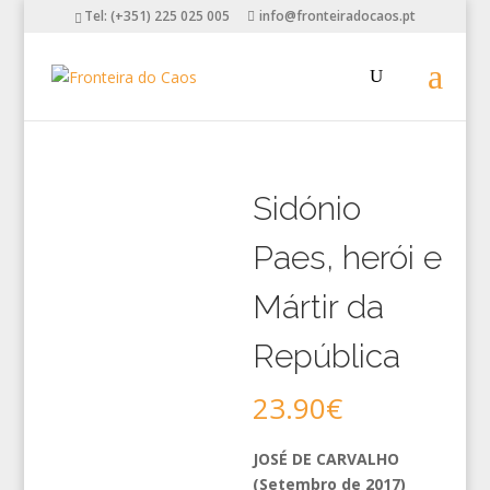
Tel: (+351) 225 025 005
info@fronteiradocaos.pt
Sidónio
Paes, herói e
Mártir da
República
23.90
€
JOSÉ DE CARVALHO
(Setembro de 2017)