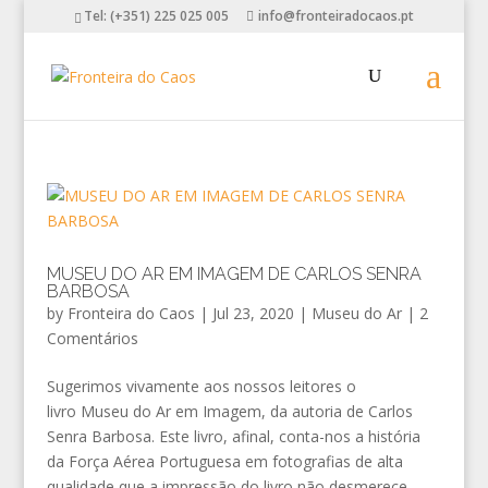
Tel: (+351) 225 025 005
info@fronteiradocaos.pt
MUSEU DO AR EM IMAGEM DE CARLOS SENRA
BARBOSA
by
Fronteira do Caos
|
Jul 23, 2020
|
Museu do Ar
|
2
Comentários
Sugerimos vivamente aos nossos leitores o
livro Museu do Ar em Imagem, da autoria de Carlos
Senra Barbosa. Este livro, afinal, conta-nos a história
da Força Aérea Portuguesa em fotografias de alta
qualidade que a impressão do livro não desmerece.