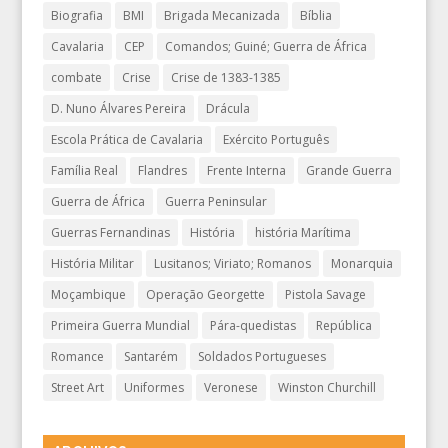
Biografia
BMI
Brigada Mecanizada
Bíblia
Cavalaria
CEP
Comandos; Guiné; Guerra de África
combate
Crise
Crise de 1383-1385
D. Nuno Álvares Pereira
Drácula
Escola Prática de Cavalaria
Exército Português
Família Real
Flandres
Frente Interna
Grande Guerra
Guerra de África
Guerra Peninsular
Guerras Fernandinas
História
história Marítima
História Militar
Lusitanos; Viriato; Romanos
Monarquia
Moçambique
Operação Georgette
Pistola Savage
Primeira Guerra Mundial
Pára-quedistas
República
Romance
Santarém
Soldados Portugueses
Street Art
Uniformes
Veronese
Winston Churchill